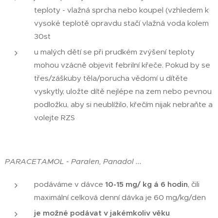
teploty - vlažná sprcha nebo koupel (vzhledem k
vysoké teplotě opravdu stačí vlažná voda kolem
30st
u malých dětí se při prudkém zvýšení teploty
mohou vzácně objevit febrilní křeče. Pokud by se
třes/záškuby těla/porucha vědomí u dítěte
vyskytly, uložte dítě nejlépe na zem nebo pevnou
podložku, aby si neublížilo, křečím nijak nebraňte a
volejte RZS
PARACETAMOL - Paralen, Panadol ...
podáváme v dávce
10-15 mg/ kg á 6 hodin
, čili
maximální celková denní dávka je 60 mg/kg/den
je možné podávat v jakémkoliv věku