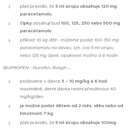
platí pravidlo, že
5 ml sirupu obsahuje 120 mg
paracetamolu
.
čípky
obsahují buď
100, 125,
250 nebo 500 mg
paracetamolu
příklad: 10 kg dítě - můžeme podat
100-150 mg
paracetamolu na dávku, tzn. cca 5 ml sirupu
nebo 125 mg čípek, opakovat možno á 6 hodin
IBUPROFEN - Nurofen, Ibalgin ...
podáváme v dávce
5 – 10 mg/kg á 6 hod
maximálně, denní dávka nesmí přesáhnout 40
mg/kg/den
je možné podat dětem od 2 měs. věku nebo od
hmotnosti 7 kg.
platí pravidlo, že
5 ml sirupu obsahuje 100mg