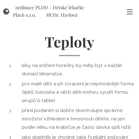
ordinace PLDD - Dětské lékařky
Plzeň s.r.o. MUDr. Havlová
MUDr. Ticháčková
Teploty
léky na snížení horečky by měly být v každé
domácí lékarničce
pro malé děti a při zvracení je nejvhodnější forma
čípků, batolata a větší děti mohou využít formu
sirupů či tablet
před podáním si dobře zkontrolujte správné
množství vzhledem k hmotnosti dítěte, ne jen
podle věku, na krabičce je často dávka spíš nižší
jako doplněk je vhodné také fyzikální snižování