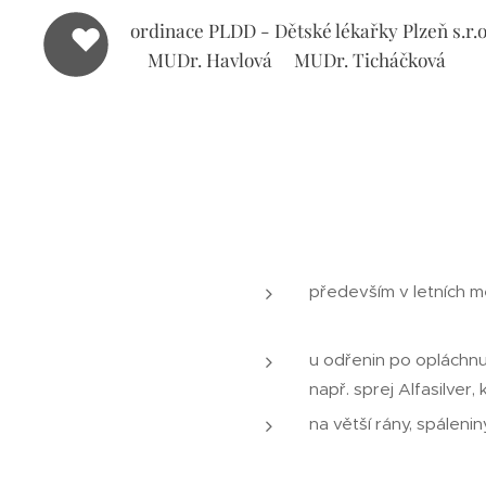
ordinace PLDD - Dětské lékařky Plzeň s.r.
MUDr. Havlová MUDr. Ticháčková
především v letních mě
u odřenin po opláchnu
např. sprej Alfasilver,
na větší rány, spáleni