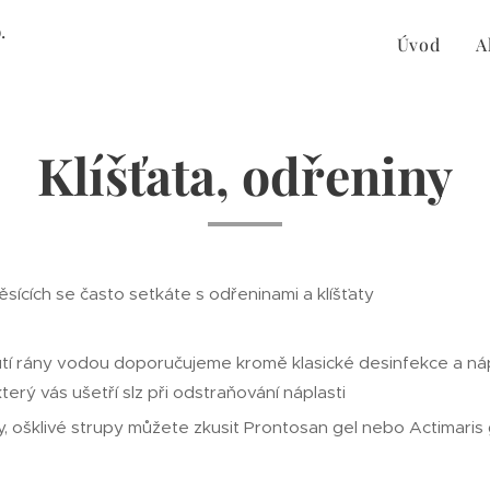
o.
Úvod
A
Klíšťata, odřeniny
sících se často setkáte s odřeninami a klíšťaty
tí rány vodou doporučujeme kromě klasické desinfekce a náplas
 který vás ušetří slz při odstraňování náplasti
ny, ošklivé strupy můžete zkusit Prontosan gel nebo Actimaris 