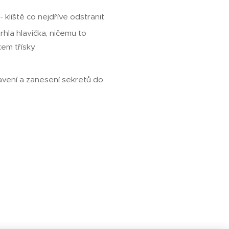
 klíště co nejdříve odstranit
rhla hlavička, ničemu to
kem třísky
lavení a zanesení sekretů do