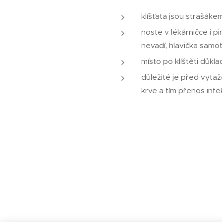
klíšťata jsou strašákem
noste v lékárničce i pi
nevadí, hlavička samotn
místo po klíštěti důkl
důležité je před vytaž
krve a tím přenos inf