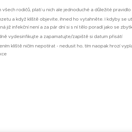
 všech rodičů, platí u nich ale jednoduché a důležité pravidlo -
nzetu a když klíště objevíte, ihned ho vytahněte. I kdyby se ut
á již infekční není a za pár dní si s ní tělo poradí jako se zbyt
adně vydesinfikujte a zapamatujte/zapiště si datum přisátí
ením klíště ničím nepotírat - nedusit ho, tím naopak hrozí vyp
ekce