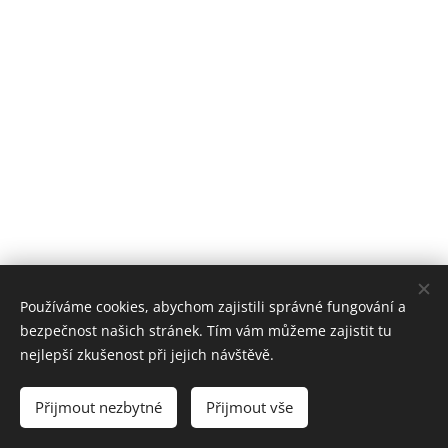
Používáme cookies, abychom zajistili správné fungování a
bezpečnost našich stránek. Tím vám můžeme zajistit tu
nejlepší zkušenost při jejich návštěvě.
© 2024 Dětské lékařky Plzeň s.r.o.
Přijmout nezbytné
Přijmout vše
Vytvořeno službou
Webnode
Cookies