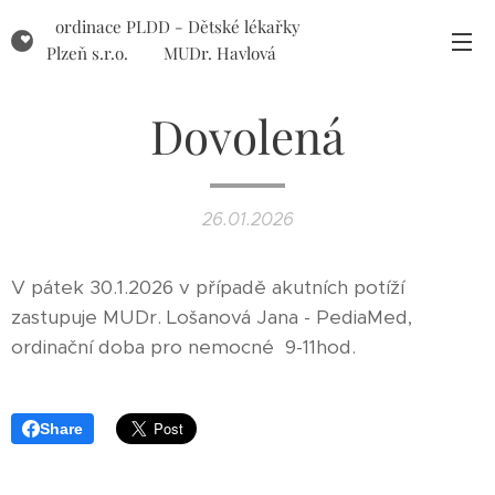
ordinace PLDD - Dětské lékařky
Plzeň s.r.o. MUDr. Havlová
MUDr. Ticháčková
Dovolená
26.01.2026
V pátek 30.1.2026 v případě akutních potíží
zastupuje MUDr. Lošanová Jana - PediaMed,
ordinační doba pro nemocné 9-11hod.
Share